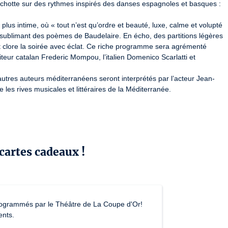
chotte sur des rythmes inspirés des danses espagnoles et basques : 
us intime, où « tout n’est qu’ordre et beauté, luxe, calme et volupté 
sublimant des poèmes de Baudelaire. En écho, des partitions légères 
t clore la soirée avec éclat. Ce riche programme sera agrémenté 
teur catalan Frederic Mompou, l’italien Domenico Scarlatti et 
’autres auteurs méditerranéens seront interprétés par l’acteur Jean- 
 les rives musicales et littéraires de la Méditerranée.
L-R-009286
 cartes cadeaux !
s programmés par le Théâtre de La Coupe d'Or!
ents.