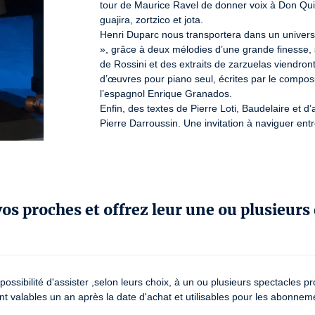
tour de Maurice Ravel de donner voix à Don Qui
guajira, zortzico et jota.

Henri Duparc nous transportera dans un univers pl
», grâce à deux mélodies d’une grande finesse, 
de Rossini et des extraits de zarzuelas viendron
d’œuvres pour piano seul, écrites par le composi
l’espagnol Enrique Granados.

Enfin, des textes de Pierre Loti, Baudelaire et d
Pierre Darroussin. Une invitation à naviguer entre
Lizenznummer: 1-L-R-21-009287 2-L-R-21-009285 3-
 vos proches et offrez leur une ou plusieurs
a possibilité d'assister ,selon leurs choix, à un ou plusieurs spectacle
nt valables un an après la date d'achat et utilisables pour les abonnem