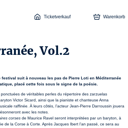
Ticketverkauf
Warenkorb
ranée, Vol.2
 festival suit à nouveau les pas de Pierre Loti en Méditerranée 
ique, placé cette fois sous le signe de la poésie.
ponctuées de véritables perles du répertoire des zarzuelas 
yton Victor Sicard, ainsi que la pianiste et chanteuse Anna 
cale raffinée. À leurs côtés, l’acteur Jean-Pierre Darroussin jouera 
résonneront avec les notes.

ires corses
 de Maurice Ravel seront interprétées par un baryton, à 
ée de la Corse à Corte. Après Jacques Ibert l’an passé, ce sera au 